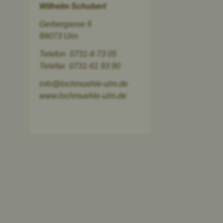
Wilhelm
Schubert
Gerbergasse 6
89073 Ulm
Telefon 0731-6 73 05
Telefax 0731-61 93 90
info@lochmuehle-ulm.de
www.lochmuehle-ulm.de