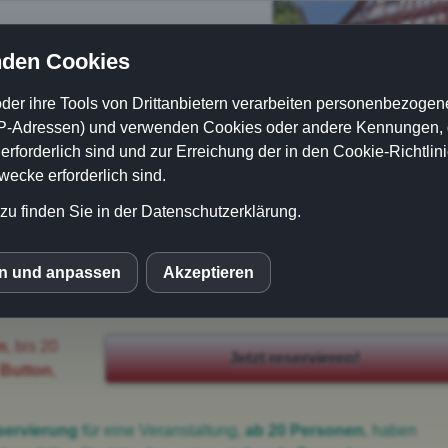
nden Cookies
der ihre Tools von Drittanbietern verarbeiten personenbezogene
P-Adressen) und verwenden Cookies oder andere Kennungen, di
rforderlich sind und zur Erreichung der in den Cookie-Richtlin
cke erforderlich sind.
zu finden Sie in der Datenschutzerklärung.
änkekarte
Kontakt
en und anpassen
Akzeptieren
S
n
, bis 20
le Fonts
Jetzt reservieren!
 Button
,
eptieren
servierung
für eine Veranstaltung,
ab 20 Personen
, haben