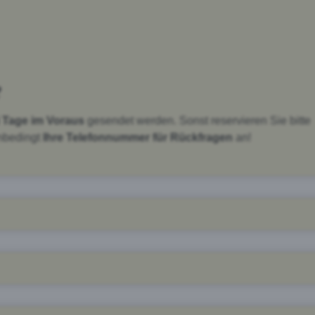
e
 Tage im Voraus
gesendet werden. Sonst reservieren Sie bitte
unbedingt
Ihre Telefonnummer für Rückfragen
an!