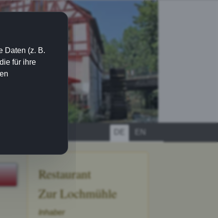
 Daten (z. B.
e für ihre
ien
DE
EN
Restaurant
Zur Lochmühle
Inhaber